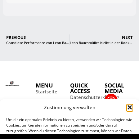
PREVIOUS
NEXT
Grandiose Performance von Leon Bauchmüller in Ampfing
Leon Bauchmüller bleibt in der Rookie-Wertung weiter auf Platz eins
MENU
QUICK
SOCIAL
ACCESS
MEDIA
Startseite
Datenschutzerklärung
Aktuelles
Impressum
Zustimmung verwalten
Über Leon
Kontakt
Partner
Um dir ein optimales Erlebnis zu bieten, verwenden wir Technologien wie
Cookies, um Geräteinformationen zu speichern und/oder darauf
Galerie
zuzugreifen. Wenn du diesen Technologien zustimmst, können wir Daten
wie das Surfverhalten oder eindeutige IDs auf dieser Website