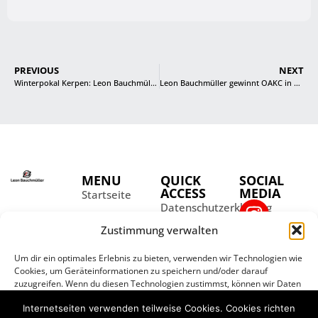
PREVIOUS
NEXT
Winterpokal Kerpen: Leon Bauchmüller wird Dritter
Leon Bauchmüller gewinnt OAKC in Lohsa
MENU
QUICK
SOCIAL
ACCESS
MEDIA
Startseite
Datenschutzerklärung
Aktuelles
Impressum
Zustimmung verwalten
Über Leon
Kontakt
Partner
Um dir ein optimales Erlebnis zu bieten, verwenden wir Technologien wie
Cookies, um Geräteinformationen zu speichern und/oder darauf
Galerie
zuzugreifen. Wenn du diesen Technologien zustimmst, können wir Daten
wie das Surfverhalten oder eindeutige IDs auf dieser Website
Internetseiten verwenden teilweise Cookies. Cookies richten
verarbeiten. Wenn du deine Zustimmung nicht erteilst oder zurückziehst,