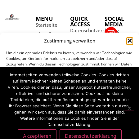
MENU
QUICK
SOCIAL
ACCESS
MEDIA
Startseite
Datenschutzerklärung
Aktuelles
Impressum
Zustimmung verwalten
Über Leon
Kontakt
Partner
Um dir ein optimales Erlebnis zu bieten, verwenden wir Technologien wie
Cookies, um Geräteinformationen zu speichern und/oder darauf
Galerie
zuzugreifen. Wenn du diesen Technologien zustimmst, können wir Daten
wie das Surfverhalten oder eindeutige IDs auf dieser Website
Internetseiten verwenden teilweise Cookies. Cookies richten
verarbeiten. Wenn du deine Zustimmung nicht erteilst oder zurückziehst,
können bestimmte Merkmale und Funktionen beeinträchtigt werden.
auf Ihrem Rechner keinen Schaden an und enthalten keine
Viren. Cookies dienen dazu, unser Angebot nutzerfreundlicher,
©
fast-media.eu
– Verantwortlich für den Inhalt
effektiver und sicherer zu machen. Cookies sind kleine
siehe
Impressum
Akzeptieren
Textdateien, die auf Ihrem Rechner abgelegt werden und die
Alle Inhalte sind urheberrechtlich geschützt und dürfen
Ihr Browser speichert. Wenn Sie diese Seite weiterhin nutzen,
ohne schriftliche Zustimmung nicht für Drittangebote
Ablehnen
gehen wir davon aus, dass Sie damit einverstanden sind.
genutzt werden
Weitere Informationen zu Cookies finden Sie in der
Datenschutzerklärung.
Einstellungen ansehen
Akzeptieren
Datenschutzerklärung