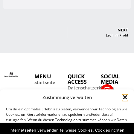
NEXT
Leon im Profil
MENU
QUICK
SOCIAL
ACCESS
MEDIA
Startseite
Datenschutzerklärung
Aktuelles
Impressum
Zustimmung verwalten
Über Leon
Kontakt
Partner
Um dir ein optimales Erlebnis zu bieten, verwenden wir Technologien wie
Cookies, um Geräteinformationen zu speichern und/oder darauf
Galerie
zuzugreifen. Wenn du diesen Technologien zustimmst, können wir Daten
wie das Surfverhalten oder eindeutige IDs auf dieser Website
Internetseiten verwenden teilweise Cookies. Cookies richten
verarbeiten. Wenn du deine Zustimmung nicht erteilst oder zurückziehst,